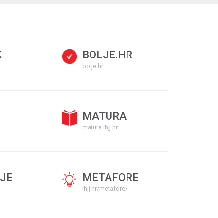
K
BOLJE.HR
bolje.hr
MATURA
matura.ihjj.hr
JE
METAFORE
ihjj.hr/metafore/