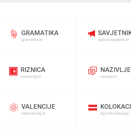
GRAMATIKA
SAVJETNI
gramatika.hr
jezicni-savjetnik.hr
RIZNICA
NAZIVLJE
riznica.ihjj.hr
nazivlje.hr
VALENCIJE
KOLOKACI
valencije.ihjj.hr
ihjj.hr/kolokacije/