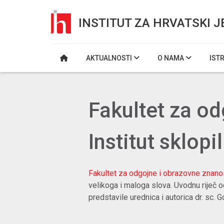
INSTITUT ZA HRVATSKI J
AKTUALNOSTI
O NAMA
IST
​Fakultet za o
Institut sklop
Fakultet za odgojne i obrazovne znanos
velikoga i maloga slova. Uvodnu riječ odr
predstavile urednica i autorica
dr. sc. 