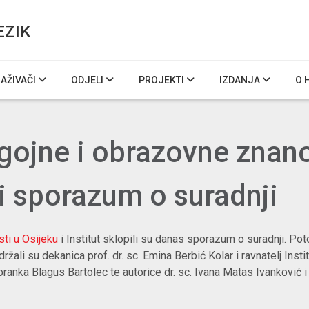
EZIK
RAŽIVAČI
ODJELI
PROJEKTI
IZDANJA
O 
dgojne i obrazovne znano
ili sporazum o suradnji
ti u Osijeku
i Institut sklopili su danas sporazum o suradnji. Pot
žali su dekanica prof. dr. sc. Emina Berbić Kolar i ravnatelj Instit
Goranka Blagus Bartolec te autorice dr. sc. Ivana Matas Ivanković i