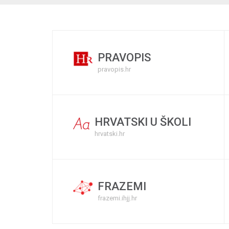
PRAVOPIS
pravopis.hr
HRVATSKI U ŠKOLI
hrvatski.hr
FRAZEMI
frazemi.ihjj.hr