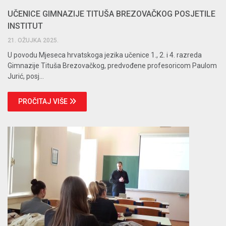
UČENICE GIMNAZIJE TITUŠA BREZOVAČKOG POSJETILE
INSTITUT
21. OŽUJKA 2025.
U povodu Mjeseca hrvatskoga jezika učenice 1., 2. i 4. razreda
Gimnazije Tituša Brezovačkog, predvođene profesoricom Paulom
Jurić, posj...
PROČITAJ VIŠE