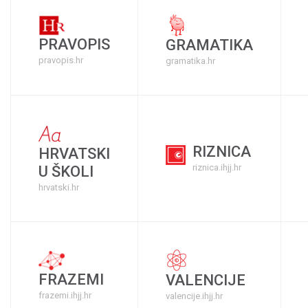
PRAVOPIS
GRAMATIKA
pravopis.hr
gramatika.hr
RIZNICA
HRVATSKI
riznica.ihjj.hr
U ŠKOLI
hrvatski.hr
FRAZEMI
VALENCIJE
frazemi.ihjj.hr
valencije.ihjj.hr