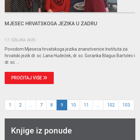
MJESEC HRVATSKOGA JEZIKA U ZADRU
17. OŽUJKA 2025.
Povodom Mjeseca hrvatskoga jezika znanstvenice Instituta za
hrvatski jezik dr. sc. Lana Hudeček, dr. sc. Goranka Blagus Bartolec i
dr. sc. ...
PROČITAJ VIŠE
1
2
...
7
8
9
10
11
...
102
103
Knjige iz ponude