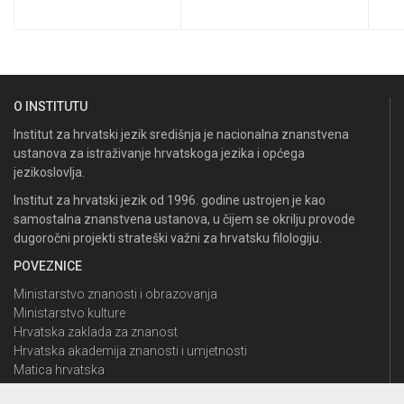
O INSTITUTU
Institut za hrvatski jezik središnja je nacionalna znanstvena
ustanova za istraživanje hrvatskoga jezika i općega
jezikoslovlja.
Institut za hrvatski jezik od 1996. godine ustrojen je kao
samostalna znanstvena ustanova, u čijem se okrilju provode
dugoročni projekti strateški važni za hrvatsku filologiju.
POVEZNICE
Ministarstvo znanosti i obrazovanja
Ministarstvo kulture
Hrvatska zaklada za znanost
Hrvatska akademija znanosti i umjetnosti
Matica hrvatska
Nacionalna i sveučilišna knjižnica u Zagrebu