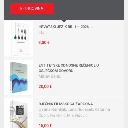
E-TRGOVINA
HRVATSKI JEZIK BR. 1 – 2026....
IHJ
3,00 €
ENTITETSKE ODNOSNE REČENICE U
OSJEČKOM GOVORU...
Mislav Benić
20,00 €
RJEČNIK FILMSKOGA ŽARGONA...
Ozana Ramljak, Lana Hudeček, Katarina
Čupić, Iva Grdić, Mia Vidović
15,00 €