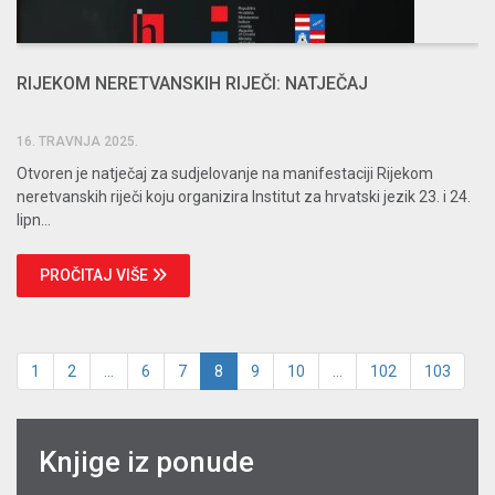
RIJEKOM NERETVANSKIH RIJEČI: NATJEČAJ
16. TRAVNJA 2025.
Otvoren je natječaj za sudjelovanje na manifestaciji Rijekom
neretvanskih riječi koju organizira Institut za hrvatski jezik 23. i 24.
lipn...
PROČITAJ VIŠE
1
2
...
6
7
8
9
10
...
102
103
Knjige iz ponude