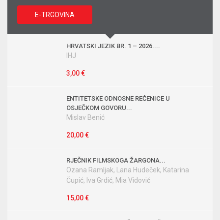
E-TRGOVINA
HRVATSKI JEZIK BR. 1 – 2026....
IHJ
3,00 €
ENTITETSKE ODNOSNE REČENICE U
OSJEČKOM GOVORU...
Mislav Benić
20,00 €
RJEČNIK FILMSKOGA ŽARGONA...
Ozana Ramljak, Lana Hudeček, Katarina
Čupić, Iva Grdić, Mia Vidović
15,00 €