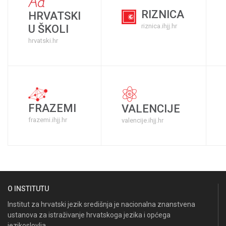
RIZNICA
HRVATSKI
riznica.ihjj.hr
U ŠKOLI
hrvatski.hr
FRAZEMI
VALENCIJE
frazemi.ihjj.hr
valencije.ihjj.hr
O INSTITUTU
Institut za hrvatski jezik središnja je nacionalna znanstvena
ustanova za istraživanje hrvatskoga jezika i općega
jezikoslovlja.