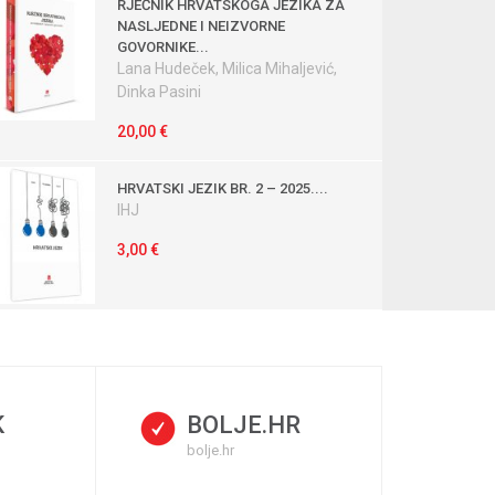
RJEČNIK HRVATSKOGA JEZIKA ZA
NASLJEDNE I NEIZVORNE
GOVORNIKE...
Lana Hudeček, Milica Mihaljević,
Dinka Pasini
20,00 €
HRVATSKI JEZIK BR. 2 – 2025....
IHJ
3,00 €
K
BOLJE.HR
bolje.hr