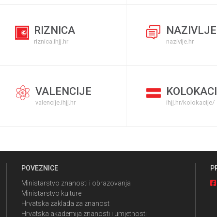
RIZNICA
NAZIVLJE
riznica.ihjj.hr
nazivlje.hr
VALENCIJE
KOLOKACI
valencije.ihjj.hr
ihjj.hr/kolokacije/
POVEZNICE
P
Ministarstvo znanosti i obrazovanja
Ministarstvo kulture
Hrvatska zaklada za znanost
Hrvatska akademija znanosti i umjetnosti