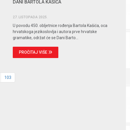
DANI BARTOLA KAŠIĆA
27. LISTOPADA 2025.
U povodu 450. obljetnice rođenja Bartola Kašića, oca
hrvatskoga jezikoslovlja i autora prve hrvatske
gramatike, održat će se Dani Barto...
PROČITAJ VIŠE
103