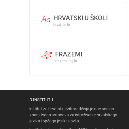
HRVATSKI U ŠKOLI
hrvatski.hr
FRAZEMI
frazemi.ihjj.hr
O INSTITUTU
Institut za hrvatski jezik središnja je nacionalna
znanstvena ustanova za istraživanje hrvatskoga
jezika i općega jezikoslovlja.