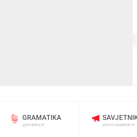
GRAMATIKA
SAVJETNI
gramatika.hr
jezicni-savjetnik.hr