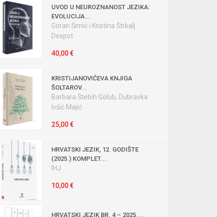
UVOD U NEUROZNANOST JEZIKA:
EVOLUCIJA...
Goran Šimić i Kristina Štrkalj
Despot
40,00 €
KRISTIJANOVIĆEVA KNJIGA
ŠOLTAROV...
Barbara Štebih Golub, Dubravka
Ivšić Majić
25,00 €
HRVATSKI JEZIK, 12. GODIŠTE
(2025.) KOMPLET...
IHJ
10,00 €
HRVATSKI JEZIK BR. 4 – 2025....