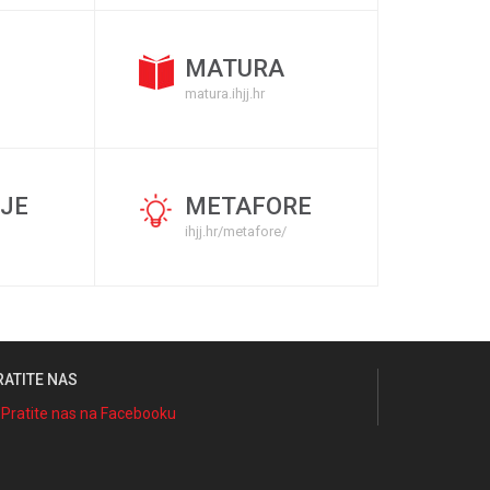
MATURA
matura.ihjj.hr
JE
METAFORE
ihjj.hr/metafore/
RATITE NAS
Pratite nas na Facebooku