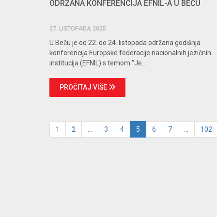
ODRŽANA KONFERENCIJA EFNIL-A U BEČU
27. LISTOPADA 2025.
U Beču je od 22. do 24. listopada održana godišnja
konferencija Europske federacije nacionalnih jezičnih
institucija (EFNIL) s temom "Je...
PROČITAJ VIŠE
1
2
...
3
4
5
6
7
...
102