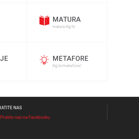
MATURA
matura.ihjj.hr
JE
METAFORE
ihjj.hr/metafore/
RATITE NAS
Pratite nas na Facebooku