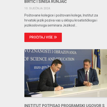
BIRTIĆ I SINIŠA RUNJAIĆ
10. SIJEČNJA 2024.
Poštovane kolegice i poštovani kolege, Institut za
hrvatski jezik poziva vas u sklopu kroatističkoga i
jezikoslovnoga seminara Jezikosl...
PROČITAJ VIŠE
INSTITUT POTPISAO PROGRAMSKI UGOVOR S