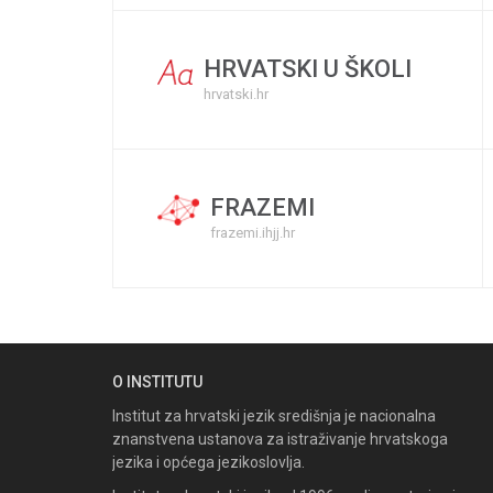
HRVATSKI U ŠKOLI
hrvatski.hr
FRAZEMI
frazemi.ihjj.hr
O INSTITUTU
Institut za hrvatski jezik središnja je nacionalna
znanstvena ustanova za istraživanje hrvatskoga
jezika i općega jezikoslovlja.