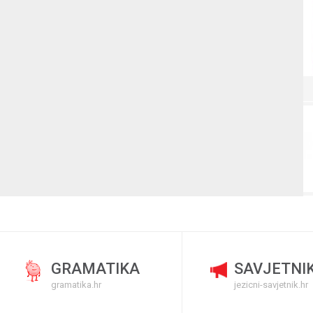
GRAMATIKA
SAVJETNI
gramatika.hr
jezicni-savjetnik.hr