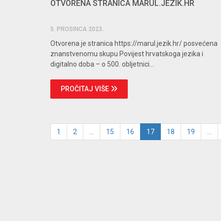
OTVORENA STRANICA MARUL.JEZIK.HR
5. PROSINCA 2023.
Otvorena je stranica https://marul.jezik.hr/ posvećena
znanstvenomu skupu Povijest hrvatskoga jezika i
digitalno doba – o 500. obljetnici...
PROČITAJ VIŠE
1
2
...
15
16
17
18
19
...