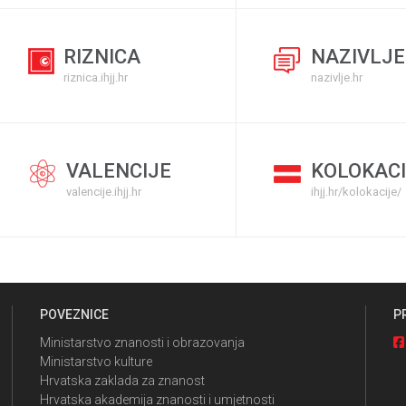
RIZNICA
NAZIVLJE
riznica.ihjj.hr
nazivlje.hr
VALENCIJE
KOLOKACI
valencije.ihjj.hr
ihjj.hr/kolokacije/
POVEZNICE
P
Ministarstvo znanosti i obrazovanja
Ministarstvo kulture
Hrvatska zaklada za znanost
Hrvatska akademija znanosti i umjetnosti