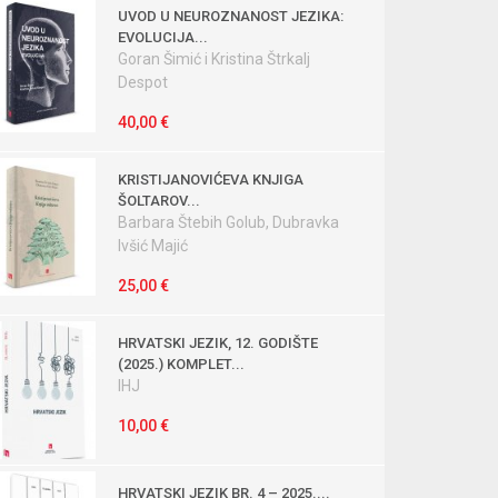
UVOD U NEUROZNANOST JEZIKA:
EVOLUCIJA...
Goran Šimić i Kristina Štrkalj
Despot
40,00 €
KRISTIJANOVIĆEVA KNJIGA
ŠOLTAROV...
Barbara Štebih Golub, Dubravka
Ivšić Majić
25,00 €
HRVATSKI JEZIK, 12. GODIŠTE
(2025.) KOMPLET...
IHJ
10,00 €
HRVATSKI JEZIK BR. 4 – 2025....