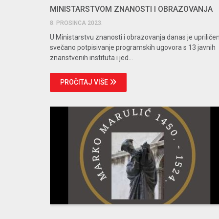
MINISTARSTVOM ZNANOSTI I OBRAZOVANJA
8. PROSINCA 2023.
U Ministarstvu znanosti i obrazovanja danas je upriliče
svečano potpisivanje programskih ugovora s 13 javnih
znanstvenih instituta i jed...
PROČITAJ VIŠE