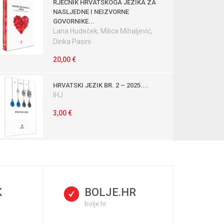
RJEČNIK HRVATSKOGA JEZIKA ZA
NASLJEDNE I NEIZVORNE
GOVORNIKE...
Lana Hudeček, Milica Mihaljević,
Dinka Pasini
20,00 €
HRVATSKI JEZIK BR. 2 – 2025....
IHJ
3,00 €
K
BOLJE.HR
bolje.hr