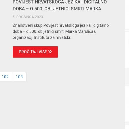
POVIJEST HRVATSKOGA JEZIKA I DIGITALNO
DOBA – O 500. OBLJETNICI SMRTI MARKA
MARULIĆA
5. PROSINCA 2023.
Znanstveni skup Povijest hrvatskoga jezika i digitalno
doba – o 500. obljetnici smrti Marka Marulića u
organizaciji Instituta za hrvatski...
PROČITAJ VIŠE
102
103