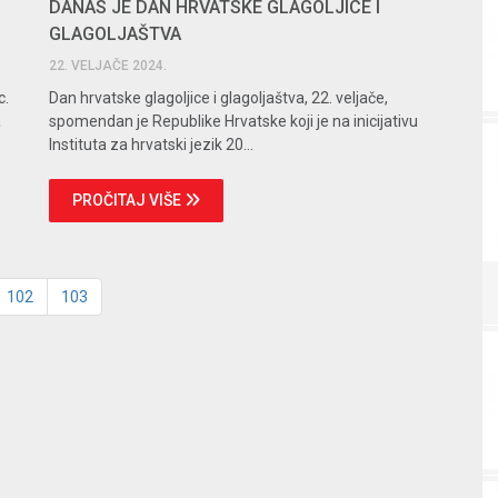
DANAS JE DAN HRVATSKE GLAGOLJICE I
GLAGOLJAŠTVA
22. VELJAČE 2024.
c.
Dan hrvatske glagoljice i glagoljaštva, 22. veljače,
a
spomendan je Republike Hrvatske koji je na inicijativu
Instituta za hrvatski jezik 20...
PROČITAJ VIŠE
102
103