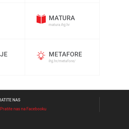
MATURA
matura.ihjj.hr
JE
METAFORE
ihjj.hr/metafore/
RATITE NAS
Pratite nas na Facebooku