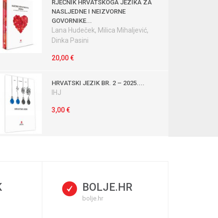
RJEČNIK HRVATSKOGA JEZIKA ZA
NASLJEDNE I NEIZVORNE
GOVORNIKE...
Lana Hudeček, Milica Mihaljević,
Dinka Pasini
20,00 €
HRVATSKI JEZIK BR. 2 – 2025....
IHJ
3,00 €
K
BOLJE.HR
bolje.hr