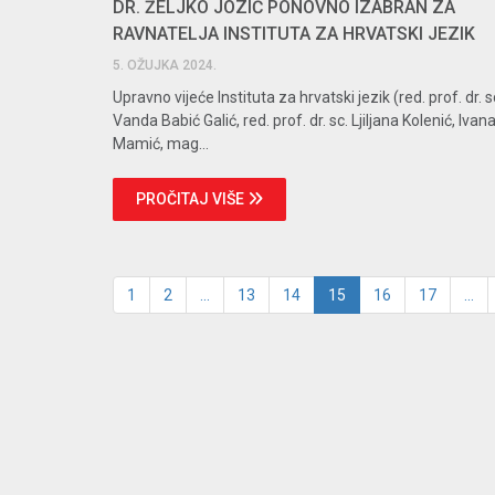
DR. ŽELJKO JOZIĆ PONOVNO IZABRAN ZA
RAVNATELJA INSTITUTA ZA HRVATSKI JEZIK
5. OŽUJKA 2024.
Upravno vijeće Instituta za hrvatski jezik (red. prof. dr. s
Vanda Babić Galić, red. prof. dr. sc. Ljiljana Kolenić, Ivan
Mamić, mag...
PROČITAJ VIŠE
1
2
...
13
14
15
16
17
...