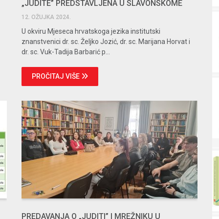
„JUDITE” PREDSTAVLJENA U SLAVONSKOME
BRODU
12. OŽUJKA 2024.
U okviru Mjeseca hrvatskoga jezika institutski
znanstvenici dr. sc. Željko Jozić, dr. sc. Marijana Horvat i
dr. sc. Vuk-Tadija Barbarić p...
PROČITAJ VIŠE
PREDAVANJA O „JUDITI” I MREŽNIKU U