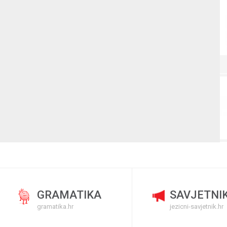
GRAMATIKA
SAVJETNI
gramatika.hr
jezicni-savjetnik.hr