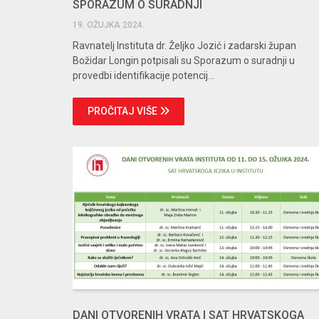
SPORAZUM O SURADNJI
19. OŽUJKA 2024.
Ravnatelj Instituta dr. Željko Jozić i zadarski župan
Božidar Longin potpisali su Sporazum o suradnji u
provedbi identifikacije potencij...
PROČITAJ VIŠE
DANI OTVORENIH VRATA I SAT HRVATSKOGA