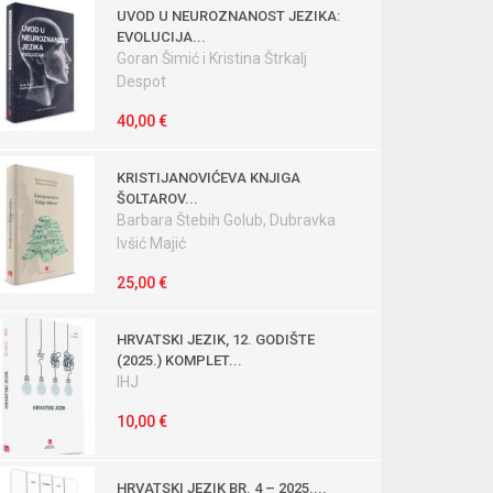
UVOD U NEUROZNANOST JEZIKA:
EVOLUCIJA...
Goran Šimić i Kristina Štrkalj
Despot
40,00 €
KRISTIJANOVIĆEVA KNJIGA
ŠOLTAROV...
Barbara Štebih Golub, Dubravka
Ivšić Majić
25,00 €
HRVATSKI JEZIK, 12. GODIŠTE
(2025.) KOMPLET...
IHJ
10,00 €
HRVATSKI JEZIK BR. 4 – 2025....