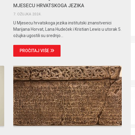
MJESECU HRVATSKOGA JEZIKA
7. OŽUJKA 2024.
U Mjesecu hrvatskoga jezika institutski znanstvenici
Marijana Horvat, Lana Hudeček i Kristian Lewis u utorak 5.
ožujka ugostili su srednjo...
PROČITAJ VIŠE