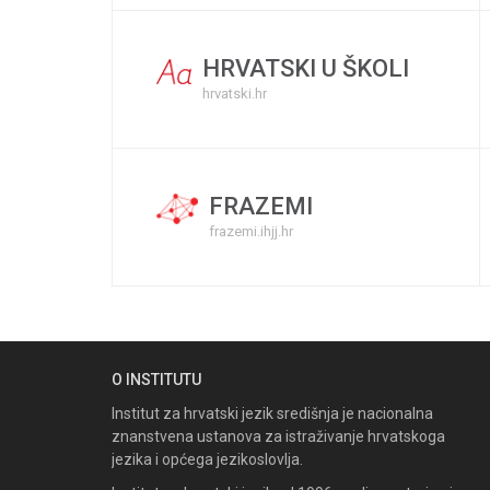
HRVATSKI U ŠKOLI
hrvatski.hr
FRAZEMI
frazemi.ihjj.hr
O INSTITUTU
Institut za hrvatski jezik središnja je nacionalna
znanstvena ustanova za istraživanje hrvatskoga
jezika i općega jezikoslovlja.