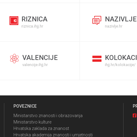
RIZNICA
NAZIVLJE
riznica.ihjj.hr
nazivlje.hr
VALENCIJE
KOLOKACI
valencije.ihjj.hr
ihjj.hr/kolokacije/
POVEZNICE
P
Ministarstvo znanosti i obrazovanja
Ministarstvo kulture
Hrvatska zaklada za znanost
Hrvatska akademija znanosti i umjetnosti