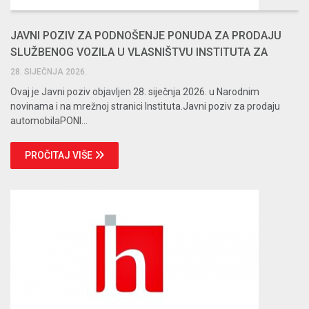
JAVNI POZIV ZA PODNOŠENJE PONUDA ZA PRODAJU
SLUŽBENOG VOZILA U VLASNIŠTVU INSTITUTA ZA
HRVATSKI JEZIK
28. SIJEČNJA 2026.
Ovaj je Javni poziv objavljen 28. siječnja 2026. u Narodnim
novinama i na mrežnoj stranici Instituta.Javni poziv za prodaju
automobilaPONI...
PROČITAJ VIŠE