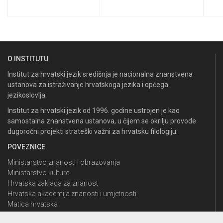
O INSTITUTU
Institut za hrvatski jezik središnja je nacionalna znanstvena
ustanova za istraživanje hrvatskoga jezika i općega
jezikoslovlja.
Institut za hrvatski jezik od 1996. godine ustrojen je kao
samostalna znanstvena ustanova, u čijem se okrilju provode
dugoročni projekti strateški važni za hrvatsku filologiju.
POVEZNICE
Ministarstvo znanosti i obrazovanja
Ministarstvo kulture
Hrvatska zaklada za znanost
Hrvatska akademija znanosti i umjetnosti
Matica hrvatska
Nacionalna i sveučilišna knjižnica u Zagrebu