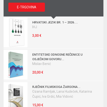
E-TRGOVINA
HRVATSKI JEZIK BR. 1 – 2026....
IHJ
3,00 €
ENTITETSKE ODNOSNE REČENICE U
OSJEČKOM GOVORU...
Mislav Benić
20,00 €
RJEČNIK FILMSKOGA ŽARGONA...
Ozana Ramljak, Lana Hudeček, Katarina
Čupić, Iva Grdić, Mia Vidović
15,00 €