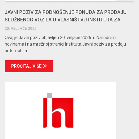
JAVNI POZIV ZA PODNOŠENJE PONUDA ZA PRODAJU
SLUŽBENOG VOZILA U VLASNIŠTVU INSTITUTA ZA
HRVATSKI JEZIK
20. VELJAČE 2026.
Ovaj je Javni poziv objavljen 20. veljače 2026. u Narodnim
novinama i na mrežnoj stranici Instituta.Javni poziv za prodaju
automobila...
PROČITAJ VIŠE