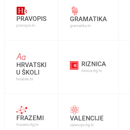
PRAVOPIS
GRAMATIKA
pravopis.hr
gramatika.hr
RIZNICA
HRVATSKI
riznica.ihjj.hr
U ŠKOLI
hrvatski.hr
FRAZEMI
VALENCIJE
frazemi.ihjj.hr
valencije.ihjj.hr