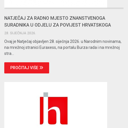
NATJEČAJ ZA RADNO MJESTO ZNANSTVENOGA
SURADNIKA U ODJELU ZA POVIJEST HRVATSKOGA
JEZIKA
28. SIJEČNJA 2026.
Ovaj je Natječaj objavljen 28. siječnja 2026. u Narodnim novinama,
na mrežnoj stranici Euraxess, na portalu Burza rada i na mrežnoj
stra...
PROČITAJ VIŠE