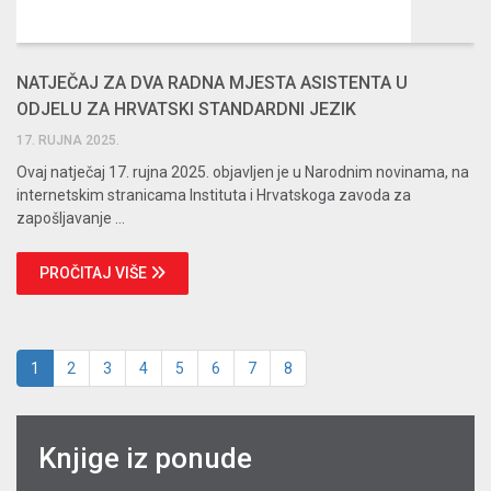
NATJEČAJ ZA DVA RADNA MJESTA ASISTENTA U
ODJELU ZA HRVATSKI STANDARDNI JEZIK
17. RUJNA 2025.
Ovaj natječaj 17. rujna 2025. objavljen je u Narodnim novinama, na
internetskim stranicama Instituta i Hrvatskoga zavoda za
zapošljavanje ...
PROČITAJ VIŠE
1
2
3
4
5
6
7
8
Knjige iz ponude